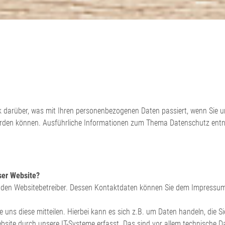
ck darüber, was mit Ihren personenbezogenen Daten passiert, wenn Sie
rt werden können. Ausführliche Informationen zum Thema Datenschutz en
eser Website?
ch den Websitebetreiber. Dessen Kontaktdaten können Sie dem Impressu
uns diese mitteilen. Hierbei kann es sich z.B. um Daten handeln, die Si
te durch unsere IT-Systeme erfasst. Das sind vor allem technische Dat