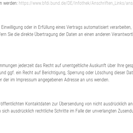
n werden:
https://www.bfdi.bund.de/DE/Infothek/Anschriften_Links/ansc
 Einwilligung oder in Erfüllung eines Vertrags automatisiert verarbeiten,
n Sie die direkte Übertragung der Daten an einen anderen Verantwortlic
mmungen jederzeit das Recht auf unentgeltliche Auskunft über Ihre ge
d ggf. ein Recht auf Berichtigung, Sperrung oder Löschung dieser Da
ter der im Impressum angegebenen Adresse an uns wenden.
ffentlichten Kontaktdaten zur Übersendung von nicht ausdrücklich an
en sich ausdrücklich rechtliche Schritte im Falle der unverlangten Zus
E