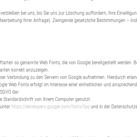
rbleiben bei uns, bis Sie uns zur Löschung auffordern, Ihre Einwilligu
 Bearbeitung Ihrer Anfrage). Zwingende gesetzliche Bestimmungen – in
riftarten so genannte Web Fonts, die von Google bereitgestellt werden. B
arten korrekt anzuzeigen.
er Verbindung zu den Servern von Google aufnehmen. Hierdurch erlangt
e Web Fonts erfolgt im Interesse einer einheitlichen und ansprechenden
 DSGVO dar.
ne Standardschrift von Ihrem Computer genutzt.
 unter
https://developers.google.com/fonts/faq
und in der Datenschutze